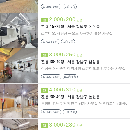
실
261.16㎡
-1층/6층
2,000
200
월
/
만원
전용 15~29평 |
서울 강남구 논현동
스튜디오, 사진관 등으로 사용하기 좋은 사무실
실
62.81㎡
-1층/6층
3,000
250
월
/
만원
전용 30~49평 |
서울 강남구 삼성동
삼성동 삼성중앙역 역세권 스튜디오로 강추하는 사무실
실
132.23㎡
B1층/5층
4,000
310
월
/
만원
전용 30~49평 |
서울 강남구 논현동
무권리 강남구청역 인근 상가, 사무실 높은층고4m,엘베0
실
138.84㎡
-1층/5층
3,000
280
월
/
만원