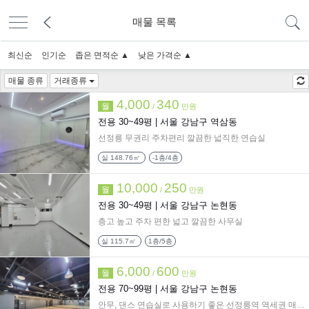
매물 목록
최신순
인기순
좁은 면적순 ▲
낮은 가격순 ▲
매물 종류
거래종류
4,000
340
월
/
만원
전용 30~49평 |
서울 강남구 역삼동
선정릉 무권리 주차편리 깔끔한 넓직한 연습실
실
148.76㎡
-1층/4층
10,000
250
월
/
만원
전용 30~49평 |
서울 강남구 논현동
층고 높고 주차 편한 넓고 깔끔한 사무실
실
115.7㎡
1층/5층
6,000
600
월
/
만원
전용 70~99평 |
서울 강남구 논현동
안무, 댄스 연습실로 사용하기 좋은 선정릉역 역세권 매물!