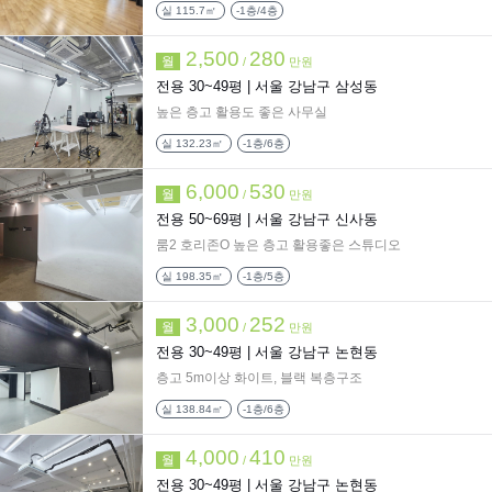
실
115.7㎡
-1층/4층
2,500
280
월
/
만원
전용 30~49평 |
서울 강남구 삼성동
높은 층고 활용도 좋은 사무실
실
132.23㎡
-1층/6층
6,000
530
월
/
만원
전용 50~69평 |
서울 강남구 신사동
룸2 호리존O 높은 층고 활용좋은 스튜디오
실
198.35㎡
-1층/5층
3,000
252
월
/
만원
전용 30~49평 |
서울 강남구 논현동
층고 5m이상 화이트, 블랙 복층구조
실
138.84㎡
-1층/6층
4,000
410
월
/
만원
전용 30~49평 |
서울 강남구 논현동