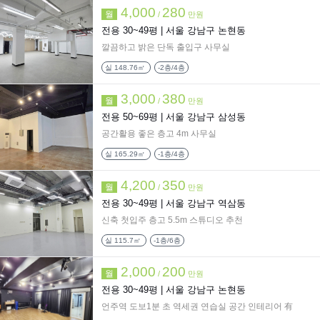
4,000
280
월
/
만원
전용 30~49평 |
서울 강남구 논현동
깔끔하고 밝은 단독 출입구 사무실
실
148.76㎡
-2층/4층
3,000
380
월
/
만원
전용 50~69평 |
서울 강남구 삼성동
공간활용 좋은 층고 4m 사무실
실
165.29㎡
-1층/4층
4,200
350
월
/
만원
전용 30~49평 |
서울 강남구 역삼동
신축 첫입주 층고 5.5m 스튜디오 추천
실
115.7㎡
-1층/6층
2,000
200
월
/
만원
전용 30~49평 |
서울 강남구 논현동
언주역 도보1분 초 역세권 연습실 공간 인테리어 有