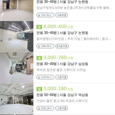
전용 30~49평 |
서울 강남구 논현동
강남구청역도보5분 높은층고4.5m 단독출입구有 엘베0지하층운행
실
122.31㎡
-1층/6층
4,000
400
월
/
만원
전용 30~49평 |
서울 강남구 논현동
을지병원사거리인접｜주차 가능｜엘리베이터｜층고높음 지층스튜디오
실
198.35㎡
B1층/5층
3,000
260
월
/
만원
전용 30~49평 |
서울 강남구 삼성동
역세권 접근성 좋은 스튜디오 사무실
실
119.01㎡
-1층/5층
3,000
180
월
/
만원
전용 50~69평 |
서울 강남구 역삼동
가성비 좋은 층고 4m 무권리 스튜디오
실
218.18㎡
-1층/5층