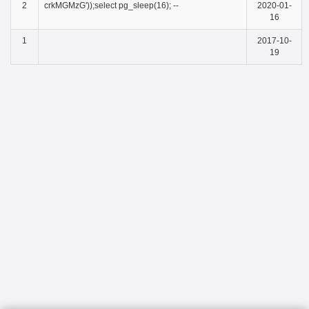
2
crkMGMzG'));select pg_sleep(16); --
2020-01-
16
1
2017-10-
19