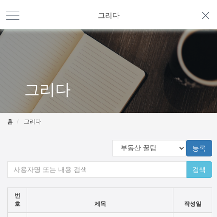
그리다
그리다
홈
그리다
등록
검색
번
호
제목
작성일