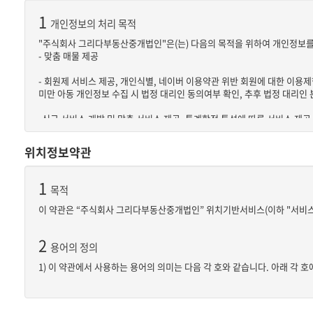
④"비밀번호"라 함은 "회원"이 부여 받은 "아이디와 일치되는 "회원"임을
1
개인정보의 처리 목적
위 항에서 정의되지 않은 이 약관상의 용어의 의미는 일반적인 거래관행에 
"주식회사 그리다부동산중개법인"은(는) 다음의 목적을 위하여 개인정보를
- 맞춤 매물 제공
3
약관의 게시와 개정
- 회원제 서비스 제공, 개인식별, 네이버 이용약관 위반 회원에 대한 이용제
①"회사"는 이 약관의 내용을 "회원"이 쉽게 알 수 있도록 서비스 초기 화
미만 아동 개인정보 수집 시 법정 대리인 동의여부 확인, 추후 법정 대리인
②"회사"는 "약관의규제에관한법률", "정보통신망이용촉진및정보보호등에관
③"회사"가 약관을 개정할 경우에는 적용일자 및 개정사유를 명시하여 현행
-신규 서비스 개발 및 맞춤 서비스 제공, 통계학적 특성에 따른 서비스 제공
관의 개정의 경우에는 공지 외에 일정기간 서비스내 전자우편, 전자쪽지, 
통계
④회사가 전항에 따라 개정약관을 공지 또는 통지하면서 회원에게 30일 
위치정보약관
부의 의사표시를 하지 아니한 경우 회원이 개정약관에 동의한 것으로 봅니
2
⑤회원이 개정약관의 적용에 동의하지 않는 경우 회사는 개정 약관의 내용을 
개인정보의 처리 및 보유 기간
는 회사는 이용계약을 해지할 수 있습니다.
1
① "주식회사 그리다부동산중개법인"은(는) 정보주체로부터 개인정보를 수
목적
② 구체적인 개인정보 처리 및 보유 기간은 다음과 같습니다.
이 약관은 “주식회사 그리다부동산중개법인” 위치기반서비스(이하 "서비스"
4
- 소비자의 불만 또는 분쟁처리에 관한 기록 : 1년
약관의 해석
- 웹사이트 방문기록: 3개월
①회사는 서비스운영을 위해 별도의 운영정책을 마련하여 운영할 수 있으며
- 부정이용기록(부정가입, 징계기록 등의 비정상적 서비스 이용기록) : 1년
2
용어의 정의
②본 약관에서 정하지 아니한 사항이나 해석에 대해서는 별도의 운영정책,
1) 이 약관에서 사용하는 용어의 의미는 다음 각 호와 같습니다. 아래 각
3
정보주체와 법정대리인의 권리•의무 및 그 행사방법 이용자는 개인
5
이용계약 체결
① “주식회사 그리다부동산중개법인”이란 “회사”가 제공하는 위치기반
① 정보주체는 "주식회사 그리다부동산중개법인"에 대해 언제든지 다음 각 
①이용계약은 "회원"이 되고자 하는 자(이하 "가입신청자")가 약관의 내
1. 개인정보 열람요구