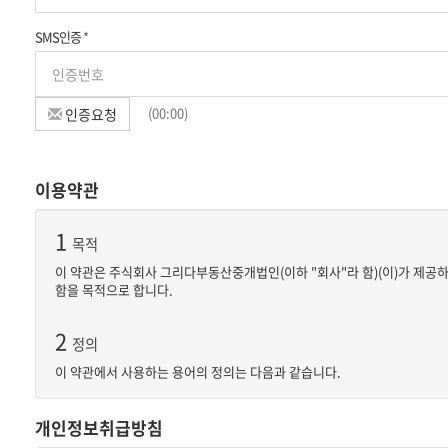
SMS인증
*
(
00
:
00
)
인증요청
이용약관
1
목적
이 약관은 주식회사 그리다부동산중개법인(이하 "회사"라 함)(이)가 제공
함을 목적으로 합니다.
2
정의
이 약관에서 사용하는 용어의 정의는 다음과 같습니다.
①"서비스"라 함은 구현되는 단말기(PC, TV, 휴대형단말기 등의 각종
반 서비스를 의미합니다.
개인정보취급방침
②"회원"이라 함은 회사의 "서비스"에 접속하여 이 약관에 따라 "회사"와
③"아이디(ID)"라 함은 "회원"의 식별과 "서비스" 이용을 위하여 "회원"