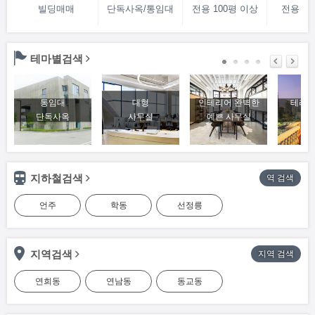
빌딩매매
단독사옥/통임대
전용 100평 이상
전용 70
테마별검색
통임대
대형
인테리어 완벽한
테라스
단독사옥
사무실
예쁜 사무실
베
지하철검색
역 검색
언주
학동
선정릉
지역검색
지역 검색
연희동
연남동
동교동