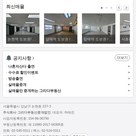
최신매물
논현역 도보권/ 공간활용 좋은 깔끔하고 넓은 사무실
양재역 도보권 / 주차 편리한 평수대비 가격 좋은 사무실
양재역 도보권 / 주차 편리한 평수 잘 나오는 넓은 사무실
공지사항
더보기
·
나혼자산다 출연
>
·
수수료 할인이벤트
>
·
방송출연
>
·
실매물중개
>
·
실매물만 중개하는 그리다부동산
>
서울특별시 강남구 논현동 227-3
주식회사 그리다부동산중개법인
, 대표자: 하태진
사업자등록번호: 154-86-00790
부동산등록번호: 제 11680-2017-00305호
전화: 02-545-0311
| 팩스: 02-516-0311