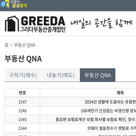
즐겨찾기
홈
부동산 QNA
부동산 QNA
구하기(매수)
내놓기(매도)
부동산 QNA
번호
제목
1547
2024년 생활에 도움되는 유용한
1546
100세만기 인상없는 비갱신형 암
1545
필요한 보험료계산 보험 회사별 보험료 확인, 정수
1544
코웨이 얼음정수기 렌탈료 가격